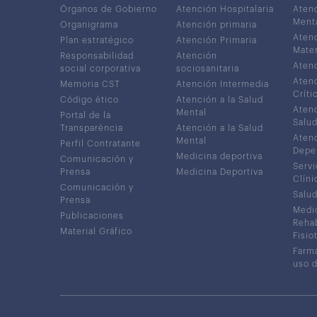
Órganos de Gobierno
Atención Hospitalaria
Atenc
Ment
Organigrama
Atención primaria
Atenc
Plan estratégico
Atención Primaria
Mater
Responsabilidad
Atención
Atenc
social corporativa
sociosanitaria
Atenc
Memoria CST
Atención Intermedia
Críti
Código ético
Atención a la Salud
Atenc
Mental
Portal de la
Salud
Transparència
Atención a la Salud
Atenc
Mental
Perfil Contratante
Depe
Medicina deportiva
Comunicación y
Servi
Prensa
Medicina Deportiva
Clíni
Comunicación y
Salud
Prensa
Medic
Publicaciones
Rehab
Material Gráfico
Fisio
Farma
uso 