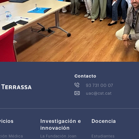
Contacto
93 731 00 07
uac@cst.cat
vicios
Investigación e
Docencia
innovación
ción Médica
La Fundación Joan
Estudiantes