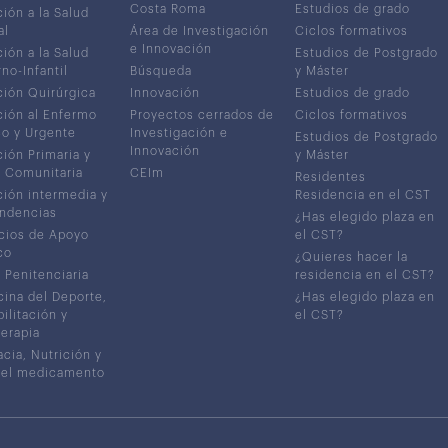
Costa Roma
Estudios de grado
ión a la Salud
al
Área de Investigación
Ciclos formativos
e Innovación
ión a la Salud
Estudios de Postgrado
no-Infantil
Búsqueda
y Máster
ión Quirúrgica
Innovación
Estudios de grado
ión al Enfermo
Proyectos cerrados de
Ciclos formativos
co y Urgente
Investigación e
Estudios de Postgrado
Innovación
ión Primaria y
y Máster
 Comunitaria
CEIm
Residentes
ión intermedia y
Residencia en el CST
ndencias
¿Has elegido plaza en
cios de Apoyo
el CST?
co
¿Quieres hacer la
 Penitenciaria
residencia en el CST?
ina del Deporte,
¿Has elegido plaza en
ilitación y
el CST?
terapia
cia, Nutrición y
del medicamento