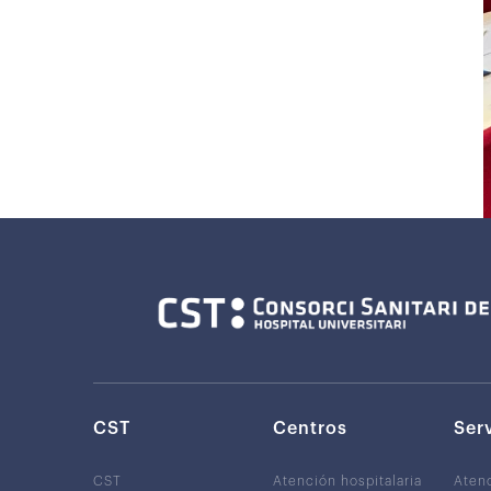
CST
Centros
Ser
CST
Atención hospitalaria
Aten