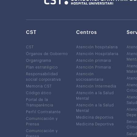
CST
Centros
Ser
CST
Atención hospitalaria
Aten
Órganos de Gobierno
Atención Hospitalaria
Atenc
Ment
Organigrama
Atención primaria
Atenc
Plan estratégico
Atención Primaria
Mater
Responsabilidad
Atención
Atenc
social corporativa
sociosanitaria
Atenc
Memoria CST
Atención Intermedia
Críti
Código ético
Atención a la Salud
Atenc
Mental
Portal de la
Salud
Transparència
Atención a la Salud
Atenc
Mental
Perfil Contratante
Depe
Medicina deportiva
Comunicación y
Servi
Prensa
Medicina Deportiva
Clíni
Comunicación y
Salud
Prensa