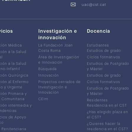
uac@cst.cat
vicios
Investigación e
Docencia
innovación
ción Médica
La Fundación Joan
Estudiantes
Costa Roma
Estudios de grado
ión a la Salud
al
Área de Investigación
Ciclos formativos
e Innovación
ión a la Salud
Estudios de Postgrado
no-Infantil
Búsqueda
y Máster
ión Quirúrgica
Innovación
Estudios de grado
ión al Enfermo
Proyectos cerrados de
Ciclos formativos
co y Urgente
Investigación e
Estudios de Postgrado
Innovación
ión Primaria y
y Máster
 Comunitaria
CEIm
Residentes
ión intermedia y
Residencia en el CST
ndencias
¿Has elegido plaza en
cios de Apoyo
el CST?
co
¿Quieres hacer la
 Penitenciaria
residencia en el CST?