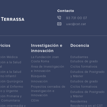
Contacto
93 731 00 07
uac@cst.cat
vicios
Investigación e
Docencia
innovación
ción Médica
La Fundación Joan
Estudiantes
Costa Roma
Estudios de grado
ión a la Salud
al
Área de Investigación
Ciclos formativos
e Innovación
ión a la Salud
Estudios de Postgrado
no-Infantil
Búsqueda
y Máster
ión Quirúrgica
Innovación
Estudios de grado
ión al Enfermo
Proyectos cerrados de
Ciclos formativos
co y Urgente
Investigación e
Estudios de Postgrado
Innovación
ión Primaria y
y Máster
 Comunitaria
CEIm
Residentes
ión intermedia y
Residencia en el CST