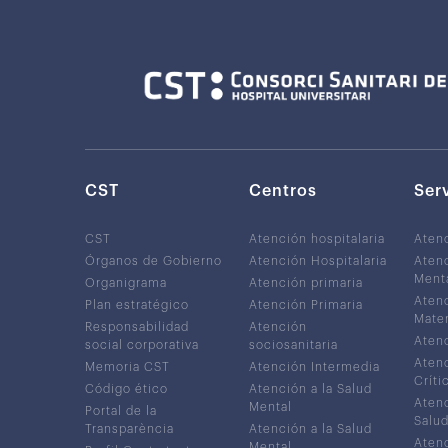
CST
Centros
Ser
CST
Atención hospitalaria
Aten
Órganos de Gobierno
Atención Hospitalaria
Atenc
Ment
Organigrama
Atención primaria
Atenc
Plan estratégico
Atención Primaria
Mater
Responsabilidad
Atención
Atenc
social corporativa
sociosanitaria
Atenc
Memoria CST
Atención Intermedia
Críti
Código ético
Atención a la Salud
Atenc
Mental
Portal de la
Salud
Transparència
Atención a la Salud
Atenc
Mental