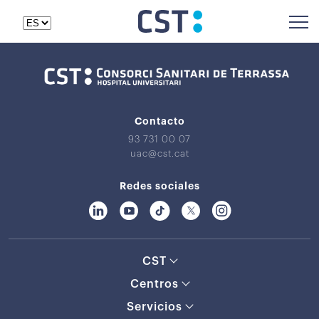
Contacto
93 731 00 07
uac@cst.cat
Redes sociales
CST
Centros
Servicios