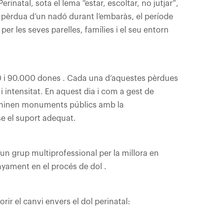
erinatal, sota el lema “estar, escoltar, no jutjar”,
a pèrdua d’un nadó durant l’embaràs, el període
er les seves parelles, famílies i el seu entorn
0 i 90.000 dones . Cada una d’aquestes pèrdues
i intensitat. En aquest dia i com a gest de
l·luminen monuments públics amb la
nse el suport adequat.
’un grup multiprofessional per la millora en
nyament en el procés de dol .
rir el canvi envers el dol perinatal: