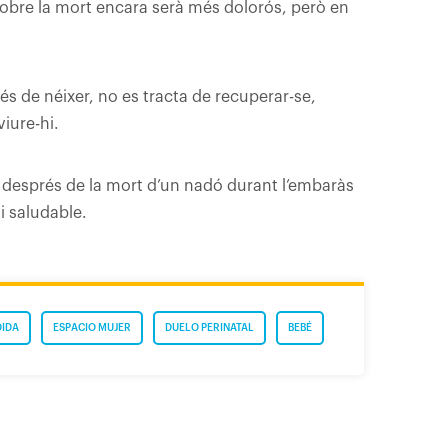
 sobre la mort encara serà més dolorós, però en
s de néixer, no es tracta de recuperar-se,
iure-hi.
 després de la mort d’un nadó durant l’embaràs
i saludable.
DIDA
ESPACIO MUJER
DUELO PERINATAL
BEBÉ