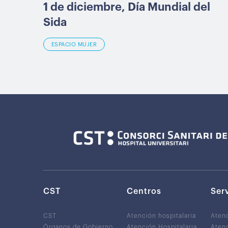
1 de diciembre, Día Mundial del
Sida
ESPACIO MUJER
CST
Centros
Ser
CST
Atención hospitalaria
Aten
Órganos de Gobierno
Atención Hospitalaria
Atenc