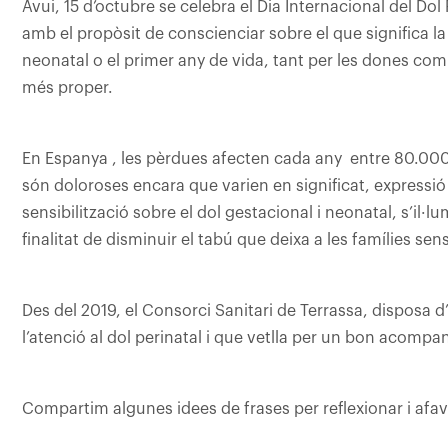
Avui, 15 d’octubre se celebra el Dia Internacional del Dol P
amb el propòsit de conscienciar sobre el que significa l
neonatal o el primer any de vida, tant per les dones com p
més proper.
En Espanya , les pèrdues afecten cada any entre 80.00
són doloroses encara que varien en significat, expressió 
sensibilització sobre el dol gestacional i neonatal, s’i
finalitat de disminuir el tabú que deixa a les famílies se
Des del 2019, el Consorci Sanitari de Terrassa, disposa d
l’atenció al dol perinatal i que vetlla per un bon acompa
Compartim algunes idees de frases per reflexionar i afavo