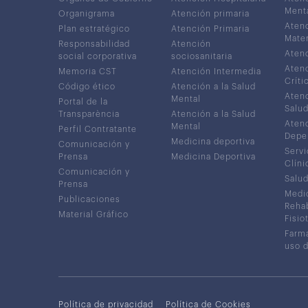
Ment
Organigrama
Atención primaria
Atenc
Plan estratégico
Atención Primaria
Mater
Responsabilidad
Atención
Atenc
social corporativa
sociosanitaria
Atenc
Memoria CST
Atención Intermedia
Críti
Código ético
Atención a la Salud
Atenc
Mental
Portal de la
Salud
Transparència
Atención a la Salud
Atenc
Mental
Perfil Contratante
Depe
Medicina deportiva
Comunicación y
Servi
Prensa
Medicina Deportiva
Clíni
Comunicación y
Salud
Prensa
Medic
Publicaciones
Rehab
Material Gráfico
Fisio
Farma
uso 
Política de privacidad
Política de Cookies