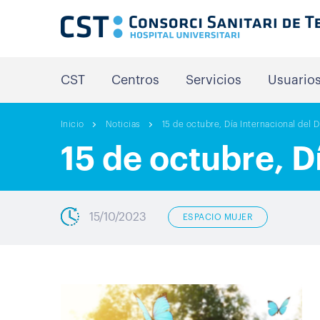
CST
Centros
Servicios
Usuario
Inicio
Noticias
15 de octubre, Día Internacional del D
15 de octubre, D
15/10/2023
ESPACIO MUJER