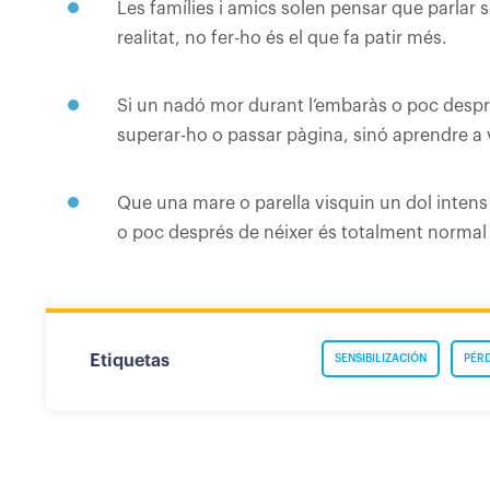
Les famílies i amics solen pensar que parlar
realitat, no fer-ho és el que fa patir més.
Si un nadó mor durant l’embaràs o poc despré
superar-ho o passar pàgina, sinó aprendre a v
Que una mare o parella visquin un dol intens
o poc després de néixer és totalment normal 
Etiquetas
SENSIBILIZACIÓN
PÉR