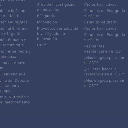
al
Área de Investigación
Ciclos formativos
e Innovación
ión a la Salud
Estudios de Postgrado
no-Infantil
Búsqueda
y Máster
ión Quirúrgica
Innovación
Estudios de grado
ión al Enfermo
Proyectos cerrados de
Ciclos formativos
co y Urgente
Investigación e
Estudios de Postgrado
Innovación
ión Primaria y
y Máster
 Comunitaria
CEIm
Residentes
ión intermedia y
Residencia en el CST
ndencias
¿Has elegido plaza en
cios de Apoyo
el CST?
co
¿Quieres hacer la
 Penitenciaria
residencia en el CST?
ina del Deporte,
¿Has elegido plaza en
ilitación y
el CST?
terapia
cia, Nutrición y
del medicamento