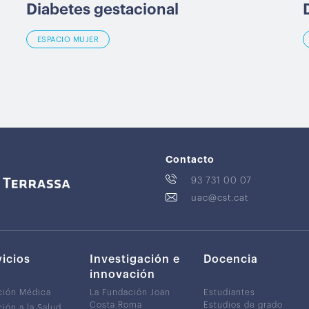
Diabetes gestacional
ESPACIO MUJER
Contacto
93 731 00 07
uac@cst.cat
vicios
Investigación e
Docencia
innovación
ción Médica
La Fundación Joan
Estudiantes
Costa Roma
Estudios de grado
ión a la Salud