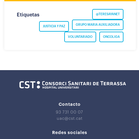
Etiquetas
@TERESAYANET
GRUPO MARIA AUXILIADORA
JUSTICIA Y PAZ
VOLUNTARIADO
ONCOLIGA
Contacto
93 731 00 07
uac@cst.cat
Redes sociales