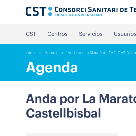
CST
Centros
Servicios
Usuario
Inicio
Agenda
Anda por La Marató de TV3. CAP Docto
Agenda
Anda por La Marat
Castellbisbal