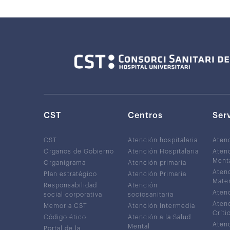
CST
Centros
Ser
CST
Atención hospitalaria
Aten
Órganos de Gobierno
Atención Hospitalaria
Atenc
Ment
Organigrama
Atención primaria
Atenc
Plan estratégico
Atención Primaria
Mater
Responsabilidad
Atención
Atenc
social corporativa
sociosanitaria
Atenc
Memoria CST
Atención Intermedia
Críti
Código ético
Atención a la Salud
Atenc
Mental
Portal de la