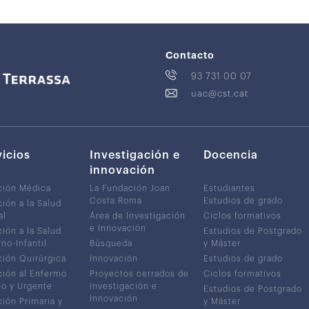
Contacto
93 731 00 07
uac@cst.cat
vicios
Investigación e
Docencia
innovación
ción Médica
La Fundación Joan
Estudiantes
Costa Roma
Estudios de grado
ión a la Salud
al
Área de Investigación
Ciclos formativos
e Innovación
ión a la Salud
Estudios de Postgrado
no-Infantil
Búsqueda
y Máster
ión Quirúrgica
Innovación
Estudios de grado
ión al Enfermo
Proyectos cerrados de
Ciclos formativos
co y Urgente
Investigación e
Estudios de Postgrado
Innovación
ión Primaria y
y Máster