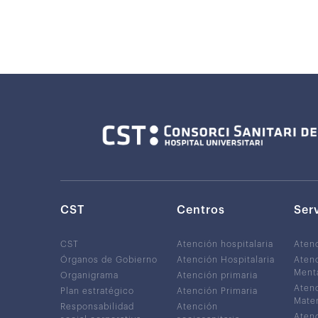
CST
Centros
Ser
CST
Atención hospitalaria
Aten
Órganos de Gobierno
Atención Hospitalaria
Atenc
Ment
Organigrama
Atención primaria
Atenc
Plan estratégico
Atención Primaria
Mater
Responsabilidad
Atención
Atenc