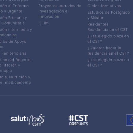
ión al Enfermo
Proyectos cerrados de
Ciclos formativos
co y Urgente
Investigación e
Estudios de Postgrado
Innovación
ión Primaria y
y Máster
 Comunitaria
CEIm
Residentes
ión intermedia y
Residencia en el CST
ndencias
¿Has elegido plaza en
cios de Apoyo
el CST?
co
¿Quieres hacer la
 Penitenciaria
residencia en el CST?
ina del Deporte,
¿Has elegido plaza en
ilitación y
el CST?
terapia
cia, Nutrición y
del medicamento