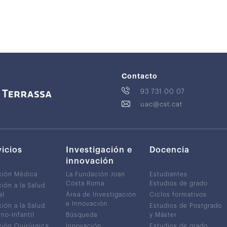
Contacto
93 731 00 07
uac@cst.cat
vicios
Investigación e
Docencia
innovación
ción Médica
La Fundación Joan
Estudiantes
Costa Roma
Estudios de grado
ión a la Salud
al
Área de Investigación
Ciclos formativos
e Innovación
ión a la Salud
Estudios de Postgrado
no-Infantil
Búsqueda
y Máster
ión Quirúrgica
Innovación
Estudios de grado