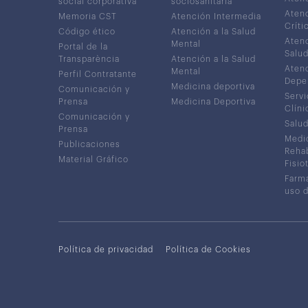
social corporativa
sociosanitaria
Atenc
Memoria CST
Atención Intermedia
Críti
Código ético
Atención a la Salud
Atenc
Mental
Portal de la
Salud
Transparència
Atención a la Salud
Atenc
Mental
Perfil Contratante
Depe
Medicina deportiva
Comunicación y
Servi
Prensa
Medicina Deportiva
Clíni
Comunicación y
Salud
Prensa
Medic
Publicaciones
Rehab
Material Gráfico
Fisio
Farma
uso 
Política de privacidad
Política de Cookies