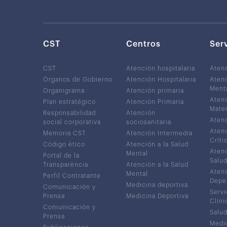
CST
Centros
Ser
CST
Atención hospitalaria
Aten
Órganos de Gobierno
Atención Hospitalaria
Atenc
Ment
Organigrama
Atención primaria
Atenc
Plan estratégico
Atención Primaria
Mater
Responsabilidad
Atención
Atenc
social corporativa
sociosanitaria
Atenc
Memoria CST
Atención Intermedia
Críti
Código ético
Atención a la Salud
Atenc
Mental
Portal de la
Salud
Transparència
Atención a la Salud
Atenc
Mental
Perfil Contratante
Depe
Medicina deportiva
Comunicación y
Servi
Prensa
Medicina Deportiva
Clíni
Comunicación y
Salud
Prensa
Medic