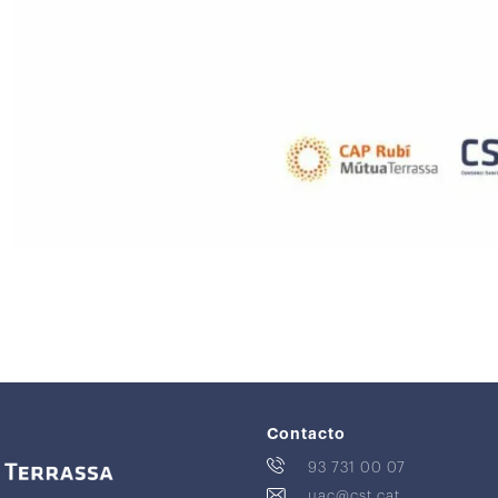
Contacto
93 731 00 07
uac@cst.cat