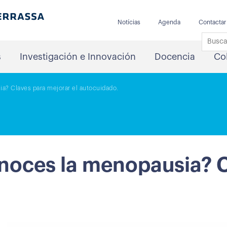
Notícias
Agenda
Contactar
s
Investigación e Innovación
Docencia
Co
a? Claves para mejorar el autocuidado.
onoces la menopausia? C