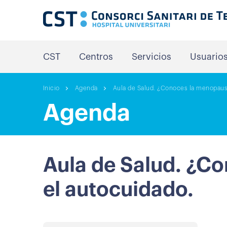
CST
Centros
Servicios
Usuario
Inicio
Agenda
Aula de Salud. ¿Conoces la menopausi
Agenda
Aula de Salud. ¿C
el autocuidado.