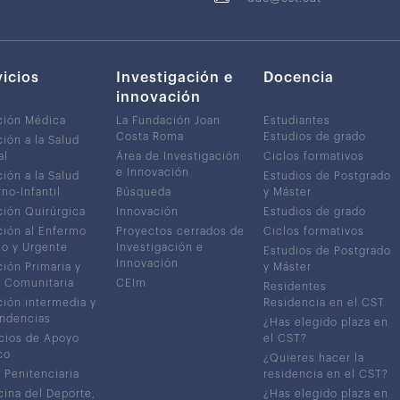
vicios
Investigación e
Docencia
innovación
ción Médica
La Fundación Joan
Estudiantes
Costa Roma
Estudios de grado
ión a la Salud
al
Área de Investigación
Ciclos formativos
e Innovación
ión a la Salud
Estudios de Postgrado
no-Infantil
Búsqueda
y Máster
ión Quirúrgica
Innovación
Estudios de grado
ión al Enfermo
Proyectos cerrados de
Ciclos formativos
co y Urgente
Investigación e
Estudios de Postgrado
Innovación
ión Primaria y
y Máster
 Comunitaria
CEIm
Residentes
ión intermedia y
Residencia en el CST
ndencias
¿Has elegido plaza en
cios de Apoyo
el CST?
co
¿Quieres hacer la
 Penitenciaria
residencia en el CST?
ina del Deporte,
¿Has elegido plaza en