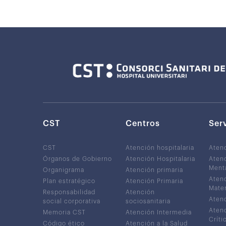
CST
Centros
Ser
CST
Atención hospitalaria
Aten
Órganos de Gobierno
Atención Hospitalaria
Atenc
Ment
Organigrama
Atención primaria
Atenc
Plan estratégico
Atención Primaria
Mater
Responsabilidad
Atención
Atenc
social corporativa
sociosanitaria
Atenc
Memoria CST
Atención Intermedia
Críti
Código ético
Atención a la Salud