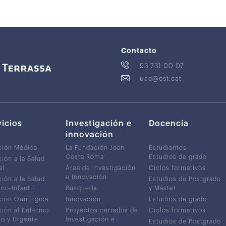
Contacto
93 731 00 07
uac@cst.cat
vicios
Investigación e
Docencia
innovación
ción Médica
La Fundación Joan
Estudiantes
Costa Roma
Estudios de grado
ión a la Salud
al
Área de Investigación
Ciclos formativos
e Innovación
ión a la Salud
Estudios de Postgrado
no-Infantil
Búsqueda
y Máster
ión Quirúrgica
Innovación
Estudios de grado
ión al Enfermo
Proyectos cerrados de
Ciclos formativos
co y Urgente
Investigación e
Estudios de Postgrado