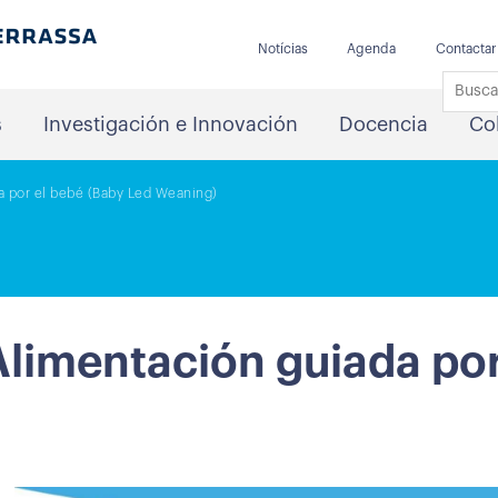
Notícias
Agenda
Contactar
s
Investigación e Innovación
Docencia
Co
a por el bebé (Baby Led Weaning)
Alimentación guiada por