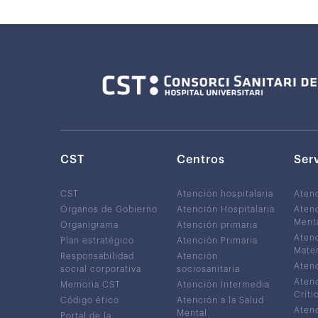
CST
Centros
Ser
CST
Atención hospitalaria
Aten
Órganos de Gobierno
Atención Hospitalaria
Atenc
Ment
Organigrama
Atención primaria
Atenc
Plan estratégico
Atención Primaria
Mater
Responsabilidad
Atención
Atenc
social corporativa
sociosanitaria
Atenc
Memoria CST
Atención Intermedia
Críti
Código ético
Atención a la Salud
Atenc
Mental
Portal de la