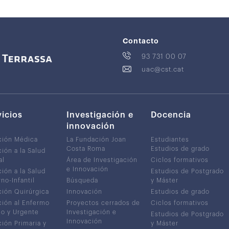
Contacto
93 731 00 07
uac@cst.cat
vicios
Investigación e
Docencia
innovación
ción Médica
La Fundación Joan
Estudiantes
Costa Roma
Estudios de grado
ión a la Salud
al
Área de Investigación
Ciclos formativos
e Innovación
ión a la Salud
Estudios de Postgrado
no-Infantil
Búsqueda
y Máster
ión Quirúrgica
Innovación
Estudios de grado
ión al Enfermo
Proyectos cerrados de
Ciclos formativos
co y Urgente
Investigación e
Estudios de Postgrado
Innovación
ión Primaria y
y Máster