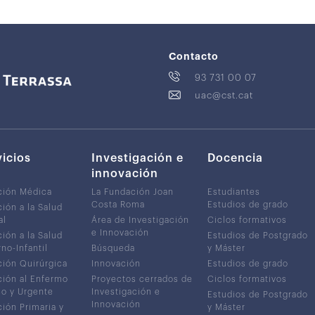
Contacto
93 731 00 07
uac@cst.cat
vicios
Investigación e
Docencia
innovación
ción Médica
La Fundación Joan
Estudiantes
Costa Roma
Estudios de grado
ión a la Salud
al
Área de Investigación
Ciclos formativos
e Innovación
ión a la Salud
Estudios de Postgrado
no-Infantil
Búsqueda
y Máster
ión Quirúrgica
Innovación
Estudios de grado
ión al Enfermo
Proyectos cerrados de
Ciclos formativos
co y Urgente
Investigación e
Estudios de Postgrado
Innovación
ión Primaria y
y Máster