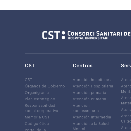
CST
Centros
Ser
CST
Atención hospitalaria
Aten
Órganos de Gobierno
Atención Hospitalaria
Atenc
Ment
Organigrama
Atención primaria
Atenc
Plan estratégico
Atención Primaria
Mater
Responsabilidad
Atención
Atenc
social corporativa
sociosanitaria
Atenc
Memoria CST
Atención Intermedia
Críti
Código ético
Atención a la Salud
Atenc
Mental
Portal de la