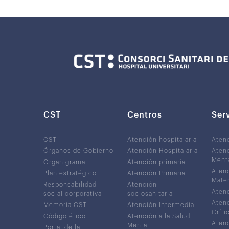
CST
Centros
Ser
CST
Atención hospitalaria
Aten
Órganos de Gobierno
Atención Hospitalaria
Atenc
Ment
Organigrama
Atención primaria
Atenc
Plan estratégico
Atención Primaria
Mater
Responsabilidad
Atención
Atenc
social corporativa
sociosanitaria
Atenc
Memoria CST
Atención Intermedia
Críti
Código ético
Atención a la Salud
Atenc
Mental
Portal de la