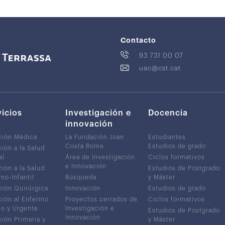
Contacto
93 731 00 07
uac@cst.cat
vicios
Investigación e
Docencia
innovación
ción Médica
La Fundación Joan
Estudiantes
Costa Roma
Estudios de grado
ión a la Salud
al
Área de Investigación
Ciclos formativos
e Innovación
ión a la Salud
Estudios de Postgrado
no-Infantil
Búsqueda
y Máster
ión Quirúrgica
Innovación
Estudios de grado
ión al Enfermo
Proyectos cerrados de
Ciclos formativos
co y Urgente
Investigación e
Estudios de Postgrado
Innovación
ión Primaria y
y Máster