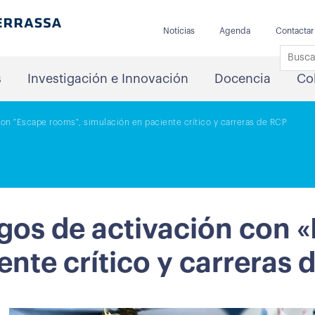
Notícias
Agenda
Contactar
s
Investigación e Innovación
Docencia
Co
on "Escape rooms", simulación en paciente crítico y carreras de RCP
gos de activación con 
ente crítico y carreras 