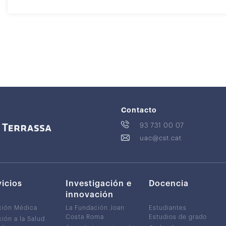
Contacto
93 731 00 07
uac@cst.cat
vicios
Investigación e
Docencia
innovación
ción Médica
La Fundación Joan
Estudiantes
Costa Roma
Estudios de grado
ión a la Salud