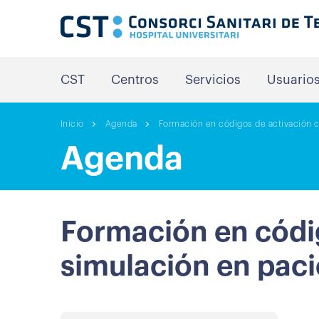
CST
Centros
Servicios
Usuario
Inicio
Agenda
Formación en códigos de activación c
Agenda
Formación en códi
simulación en paci