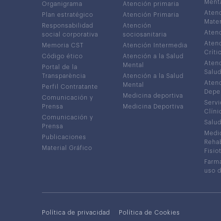
Ment
Organigrama
Atención primaria
Atenc
Plan estratégico
Atención Primaria
Mater
Responsabilidad
Atención
Atenc
social corporativa
sociosanitaria
Atenc
Memoria CST
Atención Intermedia
Críti
Código ético
Atención a la Salud
Atenc
Mental
Portal de la
Salud
Transparència
Atención a la Salud
Atenc
Mental
Perfil Contratante
Depe
Medicina deportiva
Comunicación y
Servi
Prensa
Medicina Deportiva
Clíni
Comunicación y
Salud
Prensa
Medic
Publicaciones
Rehab
Material Gráfico
Fisio
Farma
uso 
Política de privacidad
Política de Cookies