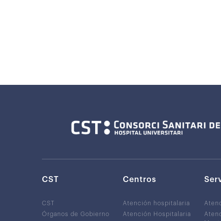
CST
Centros
Ser
CST
Atención hospitalaria
Aten
Órganos de Gobierno
Atención Hospitalaria
Atenc