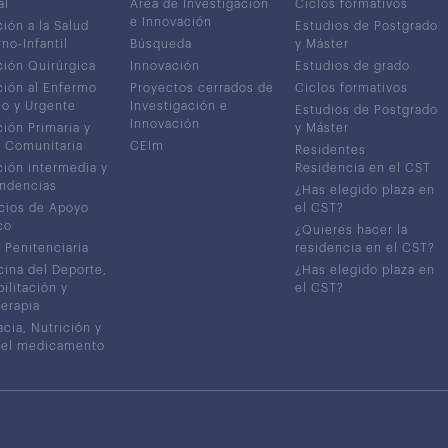
al
Área de Investigación
Ciclos formativos
e Innovación
ión a la Salud
Estudios de Postgrado
no-Infantil
Búsqueda
y Máster
ión Quirúrgica
Innovación
Estudios de grado
ión al Enfermo
Proyectos cerrados de
Ciclos formativos
co y Urgente
Investigación e
Estudios de Postgrado
Innovación
ión Primaria y
y Máster
 Comunitaria
CEIm
Residentes
ión intermedia y
Residencia en el CST
ndencias
¿Has elegido plaza en
cios de Apoyo
el CST?
co
¿Quieres hacer la
 Penitenciaria
residencia en el CST?
ina del Deporte,
¿Has elegido plaza en
ilitación y
el CST?
terapia
cia, Nutrición y
del medicamento