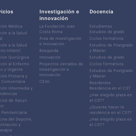
vicios
Investigación e
Docencia
innovación
ción Médica
La Fundación Joan
Estudiantes
Costa Roma
Estudios de grado
ión a la Salud
al
Área de Investigación
Ciclos formativos
e Innovación
ión a la Salud
Estudios de Postgrado
no-Infantil
Búsqueda
y Máster
ión Quirúrgica
Innovación
Estudios de grado
ión al Enfermo
Proyectos cerrados de
Ciclos formativos
co y Urgente
Investigación e
Estudios de Postgrado
Innovación
ión Primaria y
y Máster
 Comunitaria
CEIm
Residentes
ión intermedia y
Residencia en el CST
ndencias
¿Has elegido plaza en
cios de Apoyo
el CST?
co
¿Quieres hacer la
 Penitenciaria
residencia en el CST?
ina del Deporte,
¿Has elegido plaza en
ilitación y
el CST?
terapia