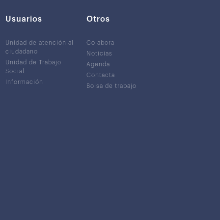
Usuarios
Otros
Unidad de atención al
Colabora
ciudadano
Noticias
Unidad de Trabajo
Agenda
Social
Contacta
Información
Bolsa de trabajo