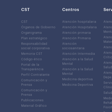
CST
Centros
Ser
CST
Atención hospitalaria
Aten
Órganos de Gobierno
Atención Hospitalaria
Atenc
Ment
Organigrama
Atención primaria
Atenc
Plan estratégico
Atención Primaria
Mater
Responsabilidad
Atención
Atenc
social corporativa
sociosanitaria
Atenc
Memoria CST
Atención Intermedia
Críti
Código ético
Atención a la Salud
Atenc
Mental
Portal de la
Salud
Transparència
Atención a la Salud
Atenc
Mental
Perfil Contratante
Depe
Medicina deportiva
Comunicación y
Servi
Prensa
Medicina Deportiva
Clíni
Comunicación y
Salud
Prensa
Medic
Publicaciones
Rehab
Material Gráfico
Fisio