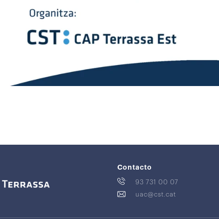
Contacto
93 731 00 07
uac@cst.cat