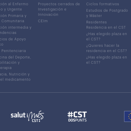
ión al Enfermo
Proyectos cerrados de
Ciclos formativos
co y Urgente
Investigación e
Estudios de Postgrado
Innovación
ión Primaria y
y Máster
 Comunitaria
CEIm
Residentes
ión intermedia y
Residencia en el CST
ndencias
¿Has elegido plaza en
cios de Apoyo
el CST?
co
¿Quieres hacer la
 Penitenciaria
residencia en el CST?
ina del Deporte,
¿Has elegido plaza en
ilitación y
el CST?
terapia
cia, Nutrición y
del medicamento