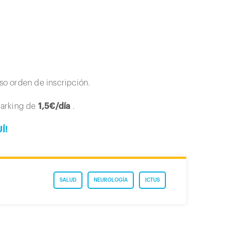
oso orden de inscripción.
 parking de
1,5€/día
.
Í!
SALUD
NEUROLOGÍA
ICTUS