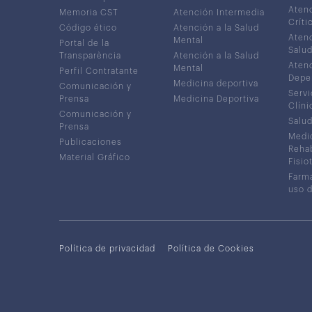
Atenc
Memoria CST
Atención Intermedia
Críti
Código ético
Atención a la Salud
Atenc
Mental
Portal de la
Salud
Transparència
Atención a la Salud
Atenc
Mental
Perfil Contratante
Depe
Medicina deportiva
Comunicación y
Servi
Prensa
Medicina Deportiva
Clíni
Comunicación y
Salud
Prensa
Medic
Publicaciones
Rehab
Material Gráfico
Fisio
Farma
uso 
Política de privacidad
Política de Cookies