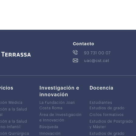
Contacto
93 731 00 07
uac@cst.cat
vicios
Investigación e
Docencia
innovación
ción Médica
La Fundación Joan
Estudiantes
Costa Roma
Estudios de grado
ión a la Salud
al
Área de Investigación
Ciclos formativos
e Innovación
ión a la Salud
Estudios de Postgrado
no-Infantil
Búsqueda
y Máster
ión Quirúrgica
Innovación
Estudios de grado