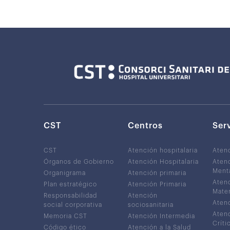
CST
Centros
Ser
CST
Atención hospitalaria
Aten
Órganos de Gobierno
Atención Hospitalaria
Atenc
Ment
Organigrama
Atención primaria
Atenc
Plan estratégico
Atención Primaria
Mater
Responsabilidad
Atención
Atenc
social corporativa
sociosanitaria
Atenc
Memoria CST
Atención Intermedia
Críti
Código ético
Atención a la Salud