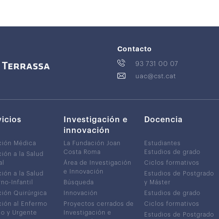
Contacto
93 731 00 07
uac@cst.cat
vicios
Investigación e
Docencia
innovación
ción Médica
La Fundación Joan
Estudiantes
Costa Roma
Estudios de grado
ión a la Salud
al
Área de Investigación
Ciclos formativos
e Innovación
ión a la Salud
Estudios de Postgrado
no-Infantil
Búsqueda
y Máster
ión Quirúrgica
Innovación
Estudios de grado
ión al Enfermo
Proyectos cerrados de
Ciclos formativos
co y Urgente
Investigación e
Estudios de Postgrado