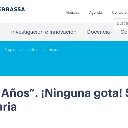
Notícias
Agenda
Contactar
s
Investigación e Innovación
Docencia
Co
! Stop en la incontinencia urinaria
Años”. ¡Ninguna gota! 
aria