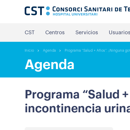
CST
Centros
Servicios
Usuario
Inicio
Agenda
Programa “Salud + Años”. ¡Ninguna gota
Agenda
Programa “Salud + 
incontinencia urin