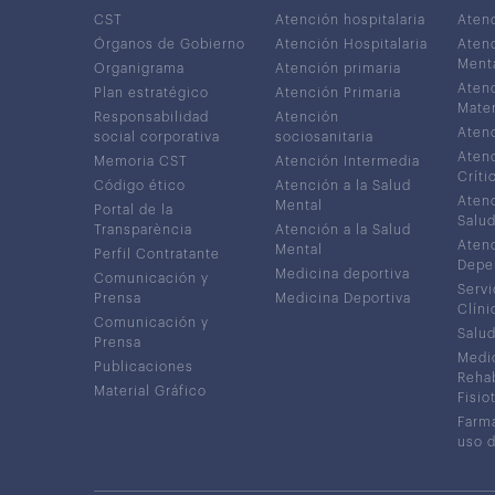
CST
Atención hospitalaria
Aten
Órganos de Gobierno
Atención Hospitalaria
Atenc
Ment
Organigrama
Atención primaria
Atenc
Plan estratégico
Atención Primaria
Mater
Responsabilidad
Atención
Atenc
social corporativa
sociosanitaria
Atenc
Memoria CST
Atención Intermedia
Críti
Código ético
Atención a la Salud
Atenc
Mental
Portal de la
Salud
Transparència
Atención a la Salud
Atenc
Mental
Perfil Contratante
Depe
Medicina deportiva
Comunicación y
Servi
Prensa
Medicina Deportiva
Clíni
Comunicación y
Salud
Prensa
Medic
Publicaciones
Rehab
Material Gráfico
Fisio
Farma
uso 