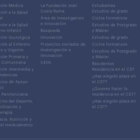
ción Médica
La Fundación Joan
Estudiantes
Costa Roma
Estudios de grado
ión a la Salud
al
Área de Investigación
Ciclos formativos
e Innovación
ión a la Salud
Estudios de Postgrado
no-Infantil
Búsqueda
y Máster
ión Quirúrgica
Innovación
Estudios de grado
ión al Enfermo
Proyectos cerrados de
Ciclos formativos
co y Urgente
Investigación e
Estudios de Postgrado
Innovación
ión Primaria y
y Máster
 Comunitaria
CEIm
Residentes
ión intermedia y
Residencia en el CST
ndencias
¿Has elegido plaza en
cios de Apoyo
el CST?
co
¿Quieres hacer la
 Penitenciaria
residencia en el CST?
ina del Deporte,
¿Has elegido plaza en
ilitación y
el CST?
terapia
cia, Nutrición y
del medicamento