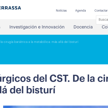
Notícias
Agenda
Contactar
s
Investigación e Innovación
Docencia
Co
 cirugía bariátrica a la metabólica: más allá del bisturí
icos del CST. De la ciru
á del bisturí