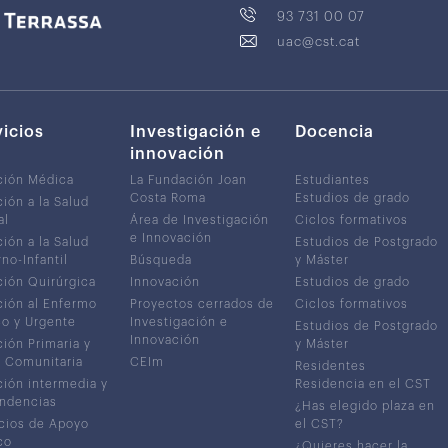
93 731 00 07
uac@cst.cat
vicios
Investigación e
Docencia
innovación
ción Médica
La Fundación Joan
Estudiantes
Costa Roma
Estudios de grado
ión a la Salud
al
Área de Investigación
Ciclos formativos
e Innovación
ión a la Salud
Estudios de Postgrado
no-Infantil
Búsqueda
y Máster
ión Quirúrgica
Innovación
Estudios de grado
ión al Enfermo
Proyectos cerrados de
Ciclos formativos
co y Urgente
Investigación e
Estudios de Postgrado
Innovación
ión Primaria y
y Máster
 Comunitaria
CEIm
Residentes
ión intermedia y
Residencia en el CST
ndencias
¿Has elegido plaza en
cios de Apoyo
el CST?
co
¿Quieres hacer la