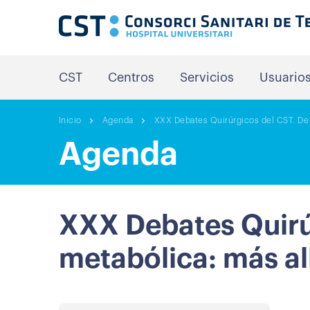
CST
Centros
Servicios
Usuario
Inicio
Agenda
XXX Debates Quirúrgicos del CST. De la
Agenda
XXX Debates Quirúrg
metabólica: más all