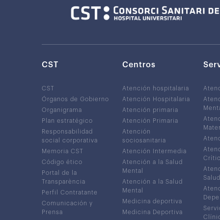
CST
Centros
Ser
CST
Atención hospitalaria
Aten
Órganos de Gobierno
Atención Hospitalaria
Atenc
Ment
Organigrama
Atención primaria
Atenc
Plan estratégico
Atención Primaria
Mater
Responsabilidad
Atención
Atenc
social corporativa
sociosanitaria
Atenc
Memoria CST
Atención Intermedia
Críti
Código ético
Atención a la Salud
Atenc
Mental
Portal de la
Salud
Transparència
Atención a la Salud
Atenc
Mental
Perfil Contratante
Depe
Medicina deportiva
Comunicación y
Servi
Prensa
Medicina Deportiva
Clíni