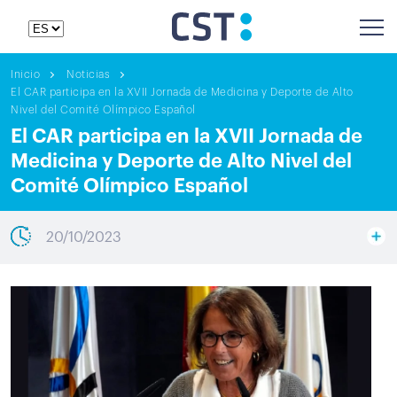
Inicio
Noticias
El CAR participa en la XVII Jornada de Medicina y Deporte de Alto
Nivel del Comité Olímpico Español
El CAR participa en la XVII Jornada de
Medicina y Deporte de Alto Nivel del
Comité Olímpico Español
20/10/2023