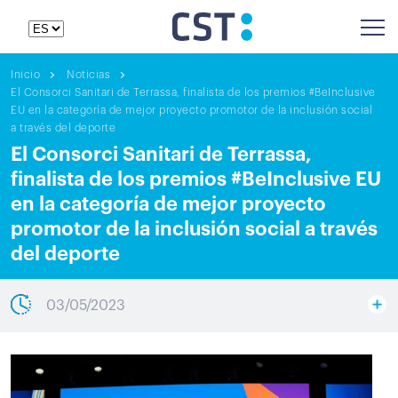
Inicio
Noticias
El Consorci Sanitari de Terrassa, finalista de los premios #BeInclusive
EU en la categoría de mejor proyecto promotor de la inclusión social
a través del deporte
El Consorci Sanitari de Terrassa,
finalista de los premios #BeInclusive EU
en la categoría de mejor proyecto
promotor de la inclusión social a través
del deporte
03/05/2023