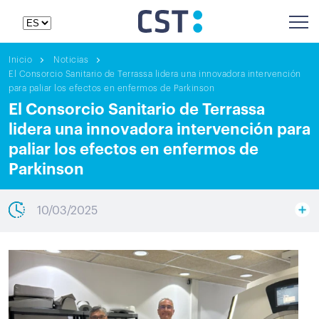
Inicio
Noticias
El Consorcio Sanitario de Terrassa lidera una innovadora intervención
para paliar los efectos en enfermos de Parkinson
El Consorcio Sanitario de Terrassa
lidera una innovadora intervención para
paliar los efectos en enfermos de
Parkinson
10/03/2025