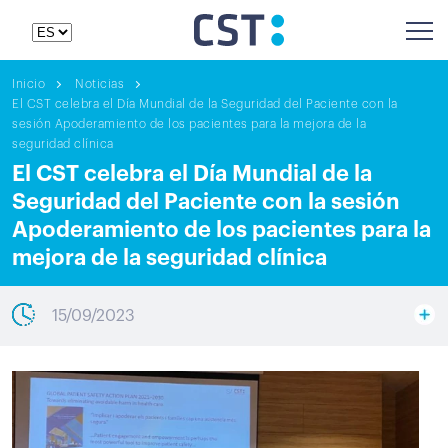
Inicio
Noticias
El CST celebra el Día Mundial de la Seguridad del Paciente con la
sesión Apoderamiento de los pacientes para la mejora de la
seguridad clínica
El CST celebra el Día Mundial de la
Seguridad del Paciente con la sesión
Apoderamiento de los pacientes para la
mejora de la seguridad clínica
15/09/2023