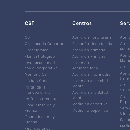
CST
Centros
Ser
CST
Atención hospitalaria
Aten
Órganos de Gobierno
Atención Hospitalaria
Atenc
Ment
Organigrama
Atención primaria
Atenc
Plan estratégico
Atención Primaria
Mater
Responsabilidad
Atención
Atenc
social corporativa
sociosanitaria
Atenc
Memoria CST
Atención Intermedia
Críti
Código ético
Atención a la Salud
Atenc
Mental
Portal de la
Salud
Transparència
Atención a la Salud
Atenc
Mental
Perfil Contratante
Depe
Medicina deportiva
Comunicación y
Servi
Prensa
Medicina Deportiva
Clíni
Comunicación y
Salud
Prensa
Medic
Publicaciones