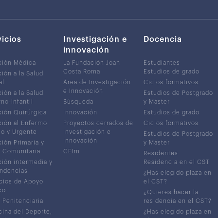
vicios
Investigación e
Docencia
innovación
ción Médica
La Fundación Joan
Estudiantes
Costa Roma
Estudios de grado
ión a la Salud
al
Área de Investigación
Ciclos formativos
e Innovación
ión a la Salud
Estudios de Postgrado
no-Infantil
Búsqueda
y Máster
ión Quirúrgica
Innovación
Estudios de grado
ión al Enfermo
Proyectos cerrados de
Ciclos formativos
co y Urgente
Investigación e
Estudios de Postgrado
Innovación
ión Primaria y
y Máster
 Comunitaria
CEIm
Residentes
ión intermedia y
Residencia en el CST
ndencias
¿Has elegido plaza en
cios de Apoyo
el CST?
co
¿Quieres hacer la
 Penitenciaria
residencia en el CST?
ina del Deporte,
¿Has elegido plaza en