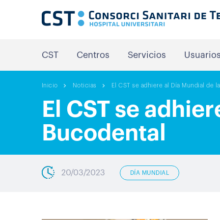
CST
Centros
Servicios
Usuario
Inicio
Noticias
El CST se adhiere al Día Mundial de l
El CST se adhier
Bucodental
20/03/2023
DÍA MUNDIAL