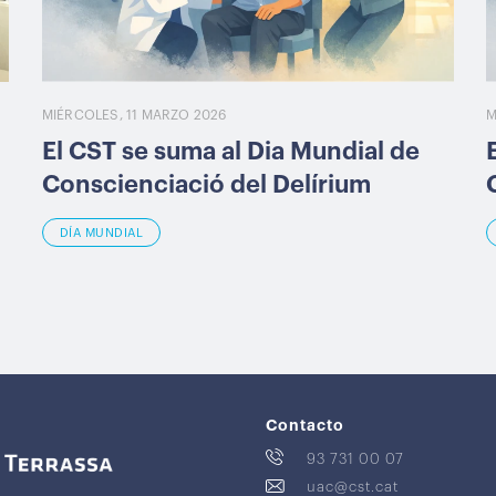
MIÉRCOLES, 11 MARZO 2026
M
El CST se suma al Dia Mundial de
Conscienciació del Delírium
DÍA MUNDIAL
Contacto
93 731 00 07
uac@cst.cat