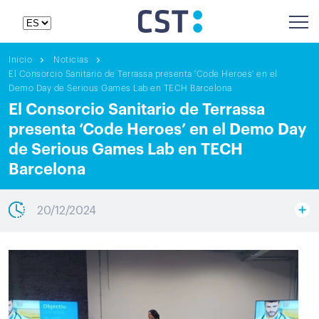
Inicio
Noticias
El Consorcio Sanitario de Terrassa presenta 'Code Heroes' en el
Demo Day de Serious Games Lab en TECH Barcelona
El Consorcio Sanitario de Terrassa
presenta ‘Code Heroes’ en el Demo Day
de Serious Games Lab en TECH
Barcelona
20/12/2024