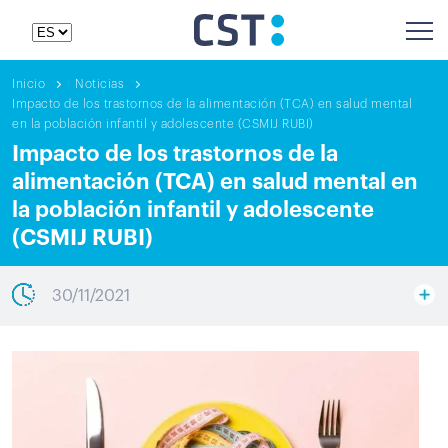
Inicio
Noticias
Impacto de los trastornos de la alimentación (TCA) en salud mental
en la población infantil y adolescente (CSMIJ RUBI)
Impacto de los trastornos de la
alimentación (TCA) en salud mental en
la población infantil y adolescente
(CSMIJ RUBI)
30/11/2021