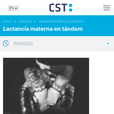
Inicio
Noticias
Lactancia materna en tándem
Lactancia materna en tándem
11/01/2022