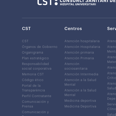
CST
Centros
Ser
CST
Atención hospitalaria
Aten
Órganos de Gobierno
Atención Hospitalaria
Atenc
Ment
Organigrama
Atención primaria
Atenc
Plan estratégico
Atención Primaria
Mater
Responsabilidad
Atención
Atenc
social corporativa
sociosanitaria
Atenc
Memoria CST
Atención Intermedia
Críti
Código ético
Atención a la Salud
Atenc
Mental
Portal de la
Salud
Transparència
Atención a la Salud
Atenc
Mental
Perfil Contratante
Depe
Medicina deportiva
Comunicación y
Servi
Prensa
Medicina Deportiva
Clíni
Comunicación y
Salud