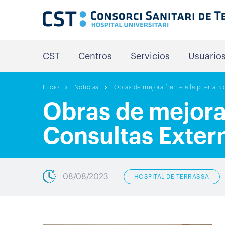
CST
Centros
Servicios
Usuario
Inicio
Noticias
Obras de mejora frente a la puerta B
Obras de mejora 
Consultas Extern
08/08/2023
HOSPITAL DE TERRASSA