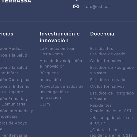
uac@cst.cat
vicios
Investigación e
Docencia
innovación
ción Médica
La Fundación Joan
Estudiantes
Costa Roma
Estudios de grado
ión a la Salud
al
Área de Investigación
Ciclos formativos
e Innovación
ión a la Salud
Estudios de Postgrado
no-Infantil
Búsqueda
y Máster
ión Quirúrgica
Innovación
Estudios de grado
ión al Enfermo
Proyectos cerrados de
Ciclos formativos
co y Urgente
Investigación e
Estudios de Postgrado
Innovación
ión Primaria y
y Máster
 Comunitaria
CEIm
Residentes
ión intermedia y
Residencia en el CST
ndencias
¿Has elegido plaza en
cios de Apoyo
el CST?
co
¿Quieres hacer la
 Penitenciaria
residencia en el CST?