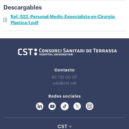
Descargables
Ref.-522.-Personal-Medic-Especialista-en-Cirurgia-
Plastica-1.pdf
Contacto
93 731 00 07
uac@cst.cat
Redes sociales
CST