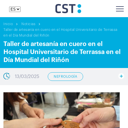
Inicio
Noticias
Taller de artesanía en cuero en el Hospital Universitario de Terrassa
en el Día Mundial del Riñón
Taller de artesanía en cuero en el
Hospital Universitario de Terrassa en el
Día Mundial del Riñón
13/03/2025
NEFROLOGÍA