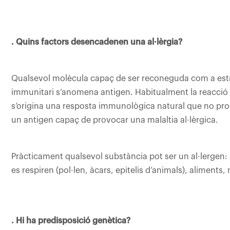
. Quins factors desencadenen una al·lèrgia?
Qualsevol molècula capaç de ser reconeguda com a estra
immunitari s’anomena antigen. Habitualment la reacció q
s’origina una resposta immunològica natural que no pro
un antigen capaç de provocar una malaltia al·lèrgica.
Pràcticament qualsevol substància pot ser un al·lergen: 
es respiren (pol·len, àcars, epitelis d’animals), aliments
. Hi ha predisposició genètica?