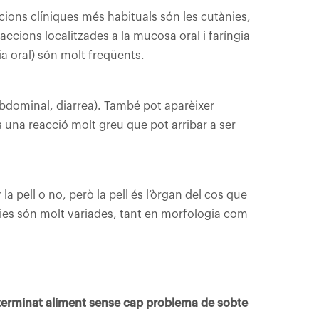
acions clíniques més habituals són les cutànies,
ccions localitzades a la mucosa oral i faríngia
ia oral) són molt freqüents.
 abdominal, diarrea). També pot aparèixer
és una reacció molt greu que pot arribar a ser
 pell o no, però la pell és l’òrgan del cos que
ies són molt variades, tant en morfologia com
terminat aliment sense cap problema de sobte