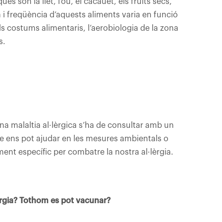
s són la llet, l’ou, el cacauet, els fruits secs,
ia i freqüència d’aquests aliments varia en funció
ls costums alimentaris, l’aerobiologia de la zona
s.
una malaltia al·lèrgica s’ha de consultar amb un
que ens pot ajudar en les mesures ambientals o
ment específic per combatre la nostra al·lèrgia.
èrgia? Tothom es pot vacunar?