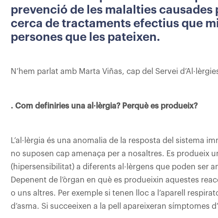
prevenció de les malalties causades pe
cerca de tractaments efectius que mill
persones que les pateixen.
N’hem parlat amb Marta Viñas, cap del Servei d’Al·lèrgies
. Com definiries una al·lèrgia? Perquè es produeix?
L’al·lèrgia és una anomalia de la resposta del sistema i
no suposen cap amenaça per a nosaltres. Es produeix 
(hipersensibilitat) a diferents al·lèrgens que poden ser 
Depenent de l’òrgan en què es produeixin aquestes reac
o uns altres. Per exemple si tenen lloc a l’aparell respira
d’asma. Si succeeixen a la pell apareixeran símptomes d