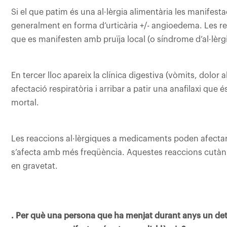
Si el que patim és una al·lèrgia alimentària les manifest
generalment en forma d’urticària +/- angioedema. Les rea
que es manifesten amb pruïja local (o síndrome d’al·lèrg
En tercer lloc apareix la clínica digestiva (vòmits, dolor
afectació respiratòria i arribar a patir una anafilaxi que 
mortal.
Les reaccions al·lèrgiques a medicaments poden afectar la
s’afecta amb més freqüència. Aquestes reaccions cutàn
en gravetat.
. Per què una persona que ha menjat durant anys un de