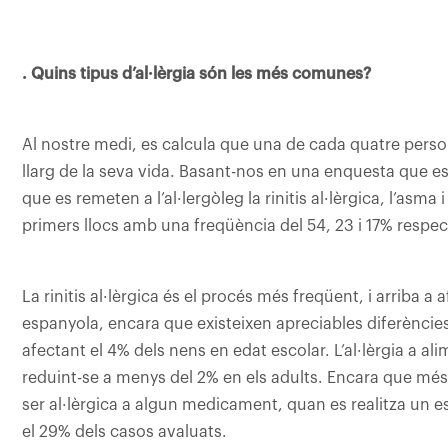
. Quins tipus d’al·lèrgia són les més comunes?
Al nostre medi, es calcula que una de cada quatre persone
llarg de la seva vida. Basant-nos en una enquesta que es
que es remeten a l’al·lergòleg la rinitis al·lèrgica, l’asma
primers llocs amb una freqüència del 54, 23 i 17% respe
La rinitis al·lèrgica és el procés més freqüent, i arriba a
espanyola, encara que existeixen apreciables diferències
afectant el 4% dels nens en edat escolar. L’al·lèrgia a ali
reduint-se a menys del 2% en els adults. Encara que més
ser al·lèrgica a algun medicament, quan es realitza un e
el 29% dels casos avaluats.