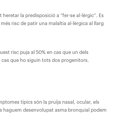
t heretar la predisposició a “fer-se al·lèrgic”. Es
 més risc de patir una malaltia al·lèrgica al llarg
aquest risc puja al 50% en cas que un dels
en cas que ho siguin tots dos progenitors.
símptomes típics són la pruïja nasal, ocular, els
s que haguem desenvolupat asma bronquial podem