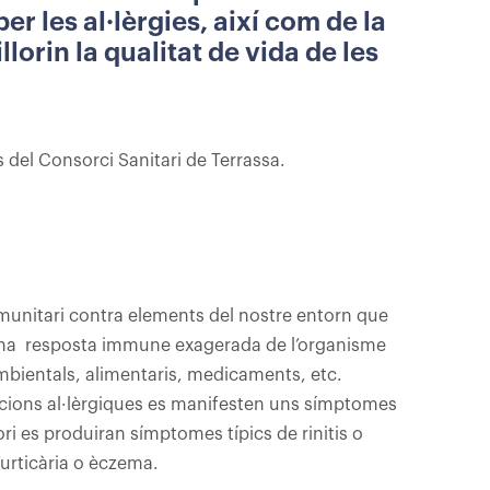
r les al·lèrgies, així com de la
orin la qualitat de vida de les
 del Consorci Sanitari de Terrassa.
mmunitari contra elements del nostre entorn que
una resposta immune exagerada de l’organisme
ambientals, alimentaris, medicaments, etc.
cions al·lèrgiques es manifesten uns símptomes
tori es produiran símptomes típics de rinitis o
’urticària o èczema.