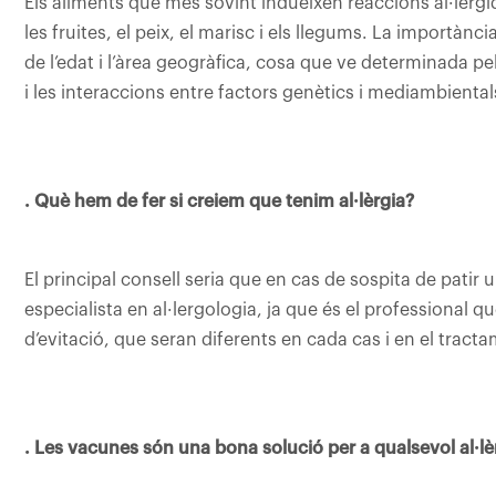
Els aliments que més sovint indueixen reaccions al·lèrgique
les fruites, el peix, el marisc i els llegums. La importànc
de l’edat i l’àrea geogràfica, cosa que ve determinada pe
i les interaccions entre factors genètics i mediambiental
. Què hem de fer si creiem que tenim al·lèrgia?
El principal consell seria que en cas de sospita de patir 
especialista en al·lergologia, ja que és el professional 
d’evitació, que seran diferents en cada cas i en el tracta
. Les vacunes són una bona solució per a qualsevol al·l