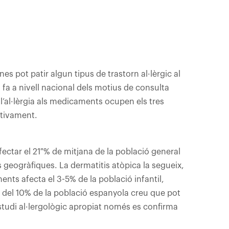
s pot patir algun tipus de trastorn al·lèrgic al
 fa a nivell nacional dels motius de consulta
 i l’al·lèrgia als medicaments ocupen els tres
ctivament.
 afectar el 21 % de mitjana de la població general
 geogràfiques. La dermatitis atòpica la segueix,
ments afecta el 3-5% de la població infantil,
 del 10% de la població espanyola creu que pot
studi al·lergològic apropiat només es confirma