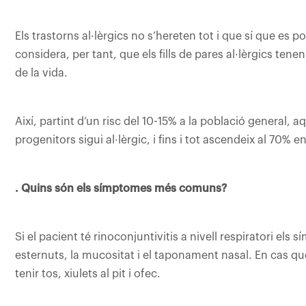
Els trastorns al·lèrgics no s’hereten tot i que sí que es po
considera, per tant, que els fills de pares al·lèrgics tenen
de la vida.
Així, partint d’un risc del 10-15% a la població general, 
progenitors sigui al·lèrgic, i fins i tot ascendeix al 70% 
. Quins són els símptomes més comuns?
Si el pacient té rinoconjuntivitis a nivell respiratori els 
esternuts, la mucositat i el taponament nasal. En ca
tenir tos, xiulets al pit i ofec.