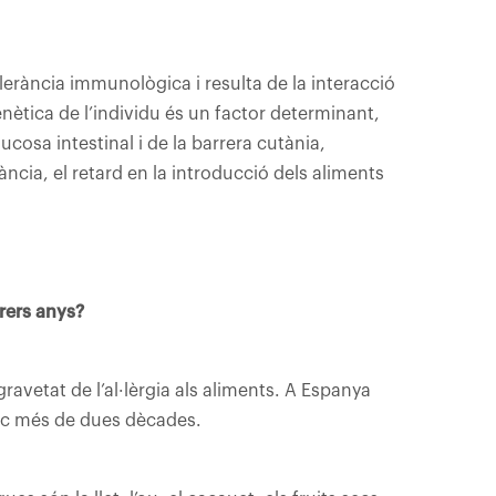
 tolerància immunològica i resulta de la interacció
nètica de l’individu és un factor determinant,
ucosa intestinal i de la barrera cutània,
fància, el retard en la introducció dels aliments
rrers anys?
ravetat de l’al·lèrgia als aliments. A Espanya
 poc més de dues dècades.