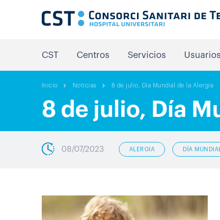
CST
Centros
Servicios
Usuario
Inicio
Noticias
8 de julio, Día Mundial de la Alergia
8 de julio, Día M
08/07/2023
ALERGIA
DÍA MUNDIA