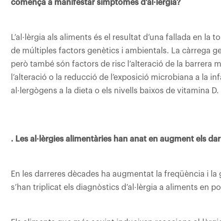
comença a manifestar símptomes d’al·lèrgia?
L’al·lèrgia als aliments és el resultat d’una fallada en la
de múltiples factors genètics i ambientals. La càrrega ge
però també són factors de risc l’alteració de la barrera m
l’alteració o la reducció de l’exposició microbiana a la in
al·lergògens a la dieta o els nivells baixos de vitamina D.
. Les al·lèrgies alimentàries han anat en augment els da
En les darreres dècades ha augmentat la freqüència i la g
s’han triplicat els diagnòstics d’al·lèrgia a aliments en