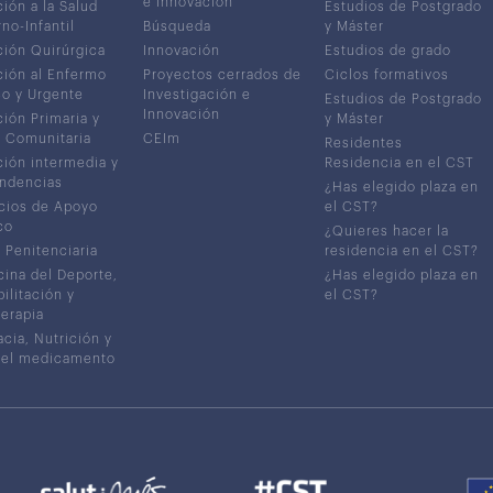
e Innovación
ión a la Salud
Estudios de Postgrado
no-Infantil
Búsqueda
y Máster
ión Quirúrgica
Innovación
Estudios de grado
ión al Enfermo
Proyectos cerrados de
Ciclos formativos
co y Urgente
Investigación e
Estudios de Postgrado
Innovación
ión Primaria y
y Máster
 Comunitaria
CEIm
Residentes
ión intermedia y
Residencia en el CST
ndencias
¿Has elegido plaza en
cios de Apoyo
el CST?
co
¿Quieres hacer la
 Penitenciaria
residencia en el CST?
ina del Deporte,
¿Has elegido plaza en
ilitación y
el CST?
terapia
cia, Nutrición y
del medicamento