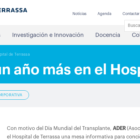
Notícias
Agenda
Contactar
s
Investigación e Innovación
Docencia
Co
ital de Terrassa
n año más en el Hosp
ORPORATIVA
Con motivo del Día Mundial del Transplante,
ADER
(Asoc
el Hospital de Terrassa una mesa informativa para conci