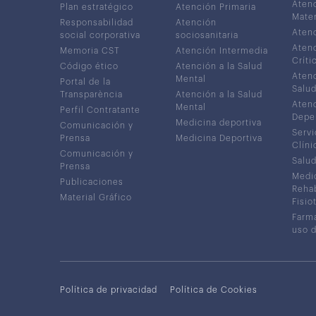
Atenc
Plan estratégico
Atención Primaria
Mater
Responsabilidad
Atención
Atenc
social corporativa
sociosanitaria
Atenc
Memoria CST
Atención Intermedia
Críti
Código ético
Atención a la Salud
Atenc
Mental
Portal de la
Salud
Transparència
Atención a la Salud
Atenc
Mental
Perfil Contratante
Depe
Medicina deportiva
Comunicación y
Servi
Prensa
Medicina Deportiva
Clíni
Comunicación y
Salud
Prensa
Medic
Publicaciones
Rehab
Material Gráfico
Fisio
Farma
uso 
Política de privacidad
Política de Cookies