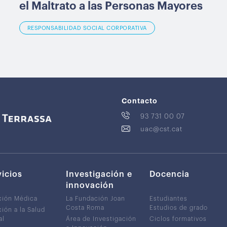
el Maltrato a las Personas Mayores
RESPONSABILIDAD SOCIAL CORPORATIVA
Contacto
93 731 00 07
uac@cst.cat
vicios
Investigación e
Docencia
innovación
ción Médica
La Fundación Joan
Estudiantes
Costa Roma
Estudios de grado
ión a la Salud
al
Área de Investigación
Ciclos formativos