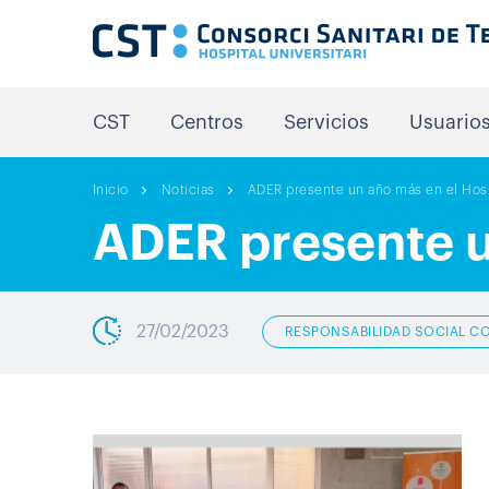
CST
Centros
Servicios
Usuario
Inicio
Noticias
ADER presente un año más en el Hosp
ADER presente u
27/02/2023
RESPONSABILIDAD SOCIAL C