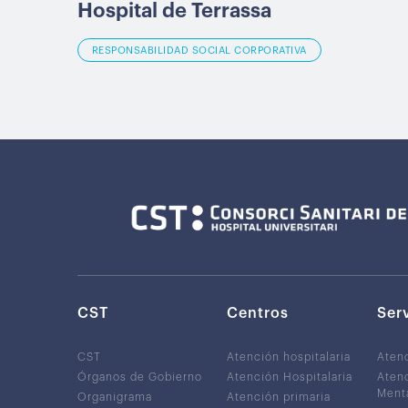
Hospital de Terrassa
RESPONSABILIDAD SOCIAL CORPORATIVA
CST
Centros
Ser
CST
Atención hospitalaria
Aten
Órganos de Gobierno
Atención Hospitalaria
Atenc
Ment
Organigrama
Atención primaria