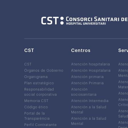
CST
Centros
Ser
CST
Atención hospitalaria
Aten
Órganos de Gobierno
Atención Hospitalaria
Atenc
Ment
Organigrama
Atención primaria
Atenc
Plan estratégico
Atención Primaria
Mater
Responsabilidad
Atención
Atenc
social corporativa
sociosanitaria
Atenc
Memoria CST
Atención Intermedia
Críti
Código ético
Atención a la Salud
Atenc
Mental
Portal de la
Salud
Transparència
Atención a la Salud
Atenc
Mental
Perfil Contratante
Depe