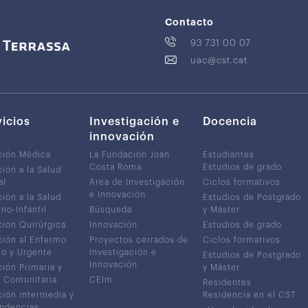
Contacto
93 731 00 07
uac@cst.cat
vicios
Investigación e
Docencia
innovación
ción Médica
La Fundación Joan
Estudiantes
Costa Roma
Estudios de grado
ión a la Salud
al
Área de Investigación
Ciclos formativos
e Innovación
ión a la Salud
Estudios de Postgrado
no-Infantil
Búsqueda
y Máster
ión Quirúrgica
Innovación
Estudios de grado
ión al Enfermo
Proyectos cerrados de
Ciclos formativos
co y Urgente
Investigación e
Estudios de Postgrado
Innovación
ión Primaria y
y Máster
 Comunitaria
CEIm
Residentes
ión intermedia y
Residencia en el CST
ndencias