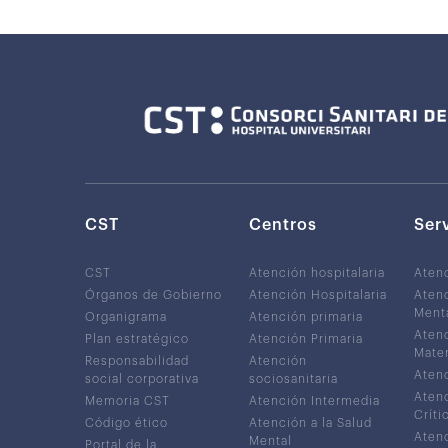
CST
Centros
Ser
CST
Atención hospitalaria
Aten
Órganos de Gobierno
Atención Hospitalaria
Atenc
Ment
Organigrama
Atención primaria
Atenc
Plan estratégico
Atención Primaria
Mater
Responsabilidad
Atención
Atenc
social corporativa
sociosanitaria
Atenc
Memoria CST
Atención Intermedia
Críti
Código ético
Atención a la Salud
Atenc
Mental
Portal de la