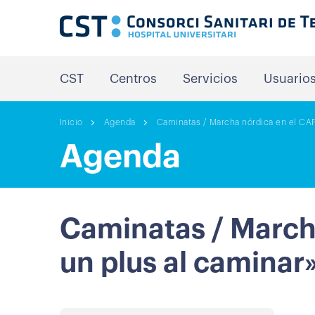
CST
Centros
Servicios
Usuario
Inicio
Agenda
Caminatas / Marcha nórdica en el CAP 
Agenda
Caminatas / Marcha
un plus al caminar