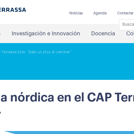
Notícias
Agenda
Contactar
s
Investigación e Innovación
Docencia
Co
Terrassa Este. "Dale un plus al caminar"
 nórdica en el CAP Terr
»