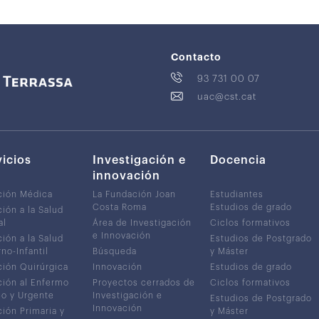
Contacto
93 731 00 07
uac@cst.cat
vicios
Investigación e
Docencia
innovación
ción Médica
La Fundación Joan
Estudiantes
Costa Roma
Estudios de grado
ión a la Salud
al
Área de Investigación
Ciclos formativos
e Innovación
ión a la Salud
Estudios de Postgrado
no-Infantil
Búsqueda
y Máster
ión Quirúrgica
Innovación
Estudios de grado
ión al Enfermo
Proyectos cerrados de
Ciclos formativos
co y Urgente
Investigación e
Estudios de Postgrado
Innovación
ión Primaria y
y Máster