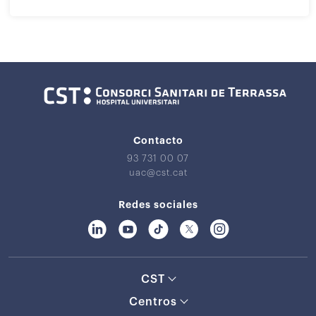
Contacto
93 731 00 07
uac@cst.cat
Redes sociales
CST
Centros