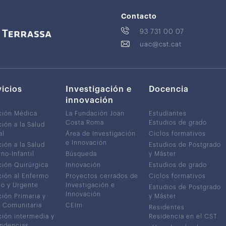
Contacto
93 731 00 07
uac@cst.cat
vicios
Investigación e
Docencia
innovación
ción Médica
La Fundación Joan
Estudiantes
Costa Roma
Estudios de grado
ión a la Salud
al
Área de Investigación
Ciclos formativos
e Innovación
ión a la Salud
Estudios de Postgrado
no-Infantil
Búsqueda
y Máster
ión Quirúrgica
Innovación
Estudios de grado
ión al Enfermo
Proyectos cerrados de
Ciclos formativos
co y Urgente
Investigación e
Estudios de Postgrado
Innovación
ión Primaria y
y Máster
 Comunitaria
CEIm
Residentes
ión intermedia y
Residencia en el CST
ndencias