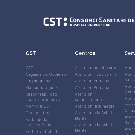
CST
Centros
Ser
CST
Atención hospitalaria
Aten
Órganos de Gobierno
Atención Hospitalaria
Atenc
Ment
Organigrama
Atención primaria
Atenc
Plan estratégico
Atención Primaria
Mater
Responsabilidad
Atención
Atenc
social corporativa
sociosanitaria
Atenc
Memoria CST
Atención Intermedia
Críti
Código ético
Atención a la Salud
Atenc
Mental
Portal de la
Salud
Transparència
Atención a la Salud
Atenc
Mental
Perfil Contratante
Depe