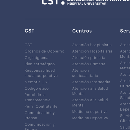
CST
Centros
Ser
CST
Atención hospitalaria
Aten
Órganos de Gobierno
Atención Hospitalaria
Atenc
Ment
Organigrama
Atención primaria
Atenc
Plan estratégico
Atención Primaria
Mater
Responsabilidad
Atención
Atenc
social corporativa
sociosanitaria
Atenc
Memoria CST
Atención Intermedia
Críti
Código ético
Atención a la Salud
Atenc
Mental
Portal de la
Salud
Transparència
Atención a la Salud
Atenc
Mental
Perfil Contratante
Depe
Medicina deportiva
Comunicación y
Servi
Prensa
Medicina Deportiva
Clíni
Comunicación y
Salud
Prensa