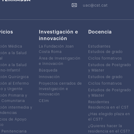
uac@cst.cat
vicios
Investigación e
Docencia
innovación
ción Médica
La Fundación Joan
Estudiantes
Costa Roma
Estudios de grado
ión a la Salud
al
Área de Investigación
Ciclos formativos
e Innovación
ión a la Salud
Estudios de Postgrado
no-Infantil
Búsqueda
y Máster
ión Quirúrgica
Innovación
Estudios de grado
ión al Enfermo
Proyectos cerrados de
Ciclos formativos
co y Urgente
Investigación e
Estudios de Postgrado
Innovación
ión Primaria y
y Máster
 Comunitaria
CEIm
Residentes
ión intermedia y
Residencia en el CST
ndencias
¿Has elegido plaza en
cios de Apoyo
el CST?
co
¿Quieres hacer la
 Penitenciaria
residencia en el CST?