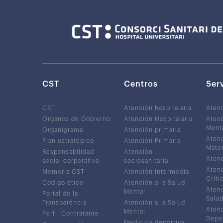
CST
Centros
Ser
CST
Atención hospitalaria
Aten
Órganos de Gobierno
Atención Hospitalaria
Atenc
Ment
Organigrama
Atención primaria
Atenc
Plan estratégico
Atención Primaria
Mater
Responsabilidad
Atención
Atenc
social corporativa
sociosanitaria
Atenc
Memoria CST
Atención Intermedia
Críti
Código ético
Atención a la Salud
Atenc
Mental
Portal de la
Salud
Transparència
Atención a la Salud
Atenc
Mental
Perfil Contratante
Depe
Medicina deportiva