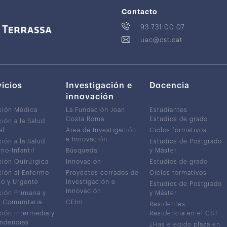
Contacto
93 731 00 07
uac@cst.cat
vicios
Investigación e
Docencia
innovación
ción Médica
La Fundación Joan
Estudiantes
Costa Roma
Estudios de grado
ión a la Salud
al
Área de Investigación
Ciclos formativos
e Innovación
ión a la Salud
Estudios de Postgrado
no-Infantil
Búsqueda
y Máster
ión Quirúrgica
Innovación
Estudios de grado
ión al Enfermo
Proyectos cerrados de
Ciclos formativos
co y Urgente
Investigación e
Estudios de Postgrado
Innovación
ión Primaria y
y Máster
 Comunitaria
CEIm
Residentes
ión intermedia y
Residencia en el CST
ndencias
¿Has elegido plaza en