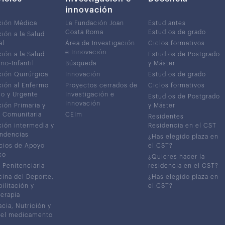
innovación
ción Médica
La Fundación Joan
Estudiantes
Costa Roma
Estudios de grado
ión a la Salud
al
Área de Investigación
Ciclos formativos
e Innovación
ión a la Salud
Estudios de Postgrado
no-Infantil
Búsqueda
y Máster
ión Quirúrgica
Innovación
Estudios de grado
ión al Enfermo
Proyectos cerrados de
Ciclos formativos
co y Urgente
Investigación e
Estudios de Postgrado
Innovación
ión Primaria y
y Máster
 Comunitaria
CEIm
Residentes
ión intermedia y
Residencia en el CST
ndencias
¿Has elegido plaza en
cios de Apoyo
el CST?
co
¿Quieres hacer la
 Penitenciaria
residencia en el CST?
ina del Deporte,
¿Has elegido plaza en
ilitación y
el CST?
terapia
cia, Nutrición y
del medicamento