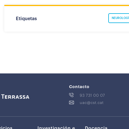
Etiquetas
NEUROLOGÍ
Contacto
93 731 00 07
uac@cst.cat
vicios
Investigación e
Docencia