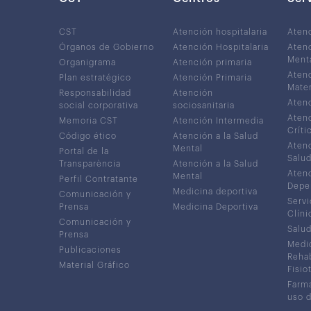
CST
Atención hospitalaria
Aten
Órganos de Gobierno
Atención Hospitalaria
Atenc
Ment
Organigrama
Atención primaria
Atenc
Plan estratégico
Atención Primaria
Mater
Responsabilidad
Atención
Atenc
social corporativa
sociosanitaria
Atenc
Memoria CST
Atención Intermedia
Críti
Código ético
Atención a la Salud
Atenc
Mental
Portal de la
Salud
Transparència
Atención a la Salud
Atenc
Mental
Perfil Contratante
Depe
Medicina deportiva
Comunicación y
Servi
Prensa
Medicina Deportiva
Clíni
Comunicación y
Salud
Prensa
Medic
Publicaciones
Rehab
Material Gráfico
Fisio
Farma
uso 