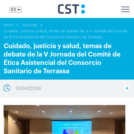
Inicio
Noticias
Cuidado, justicia y salud, temas de debate de la V Jornada del Comité
de Ética Asistencial del Consorcio Sanitario de Terrassa
Cuidado, justicia y salud, temas de
debate de la V Jornada del Comité de
Ética Asistencial del Consorcio
Sanitario de Terrassa
10/04/2024