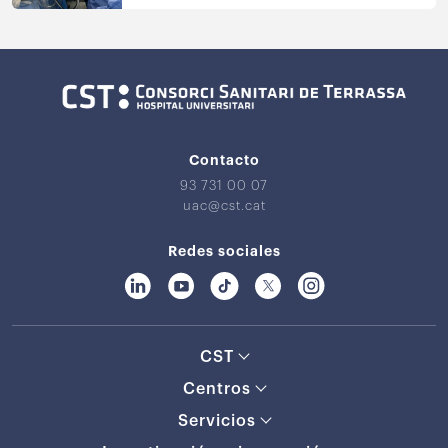
Contacto
93 731 00 07
uac@cst.cat
Redes sociales
CST
Centros
Servicios