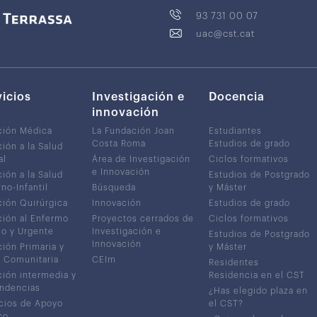
93 731 00 07
uac@cst.cat
vicios
Investigación e
Docencia
innovación
ción Médica
La Fundación Joan
Estudiantes
Costa Roma
Estudios de grado
ión a la Salud
al
Área de Investigación
Ciclos formativos
e Innovación
ión a la Salud
Estudios de Postgrado
no-Infantil
Búsqueda
y Máster
ión Quirúrgica
Innovación
Estudios de grado
ión al Enfermo
Proyectos cerrados de
Ciclos formativos
co y Urgente
Investigación e
Estudios de Postgrado
Innovación
ión Primaria y
y Máster
 Comunitaria
CEIm
Residentes
ión intermedia y
Residencia en el CST
ndencias
¿Has elegido plaza en
cios de Apoyo
el CST?
co