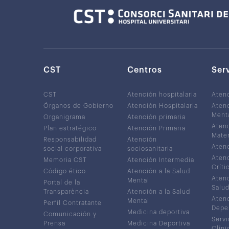
CST
Centros
Ser
CST
Atención hospitalaria
Aten
Órganos de Gobierno
Atención Hospitalaria
Atenc
Ment
Organigrama
Atención primaria
Atenc
Plan estratégico
Atención Primaria
Mater
Responsabilidad
Atención
Atenc
social corporativa
sociosanitaria
Atenc
Memoria CST
Atención Intermedia
Críti
Código ético
Atención a la Salud
Atenc
Mental
Portal de la
Salud
Transparència
Atención a la Salud
Atenc
Mental
Perfil Contratante
Depe
Medicina deportiva
Comunicación y
Servi
Prensa
Medicina Deportiva
Clíni