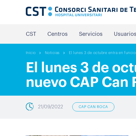
CST
Centros
Servicios
Usuario
Inicio
Noticias
El lunes 3 de octubre entra en func
El lunes 3 de oc
nuevo CAP Can 
21/09/2022
CAP CAN ROCA