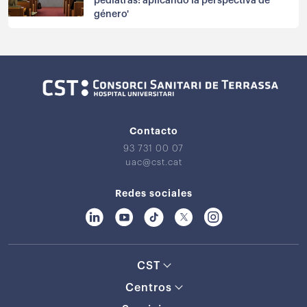
pediatras: aplicando la perspectiva de
género'
Contacto
93 731 00 07
uac@cst.cat
Redes sociales
CST
Centros