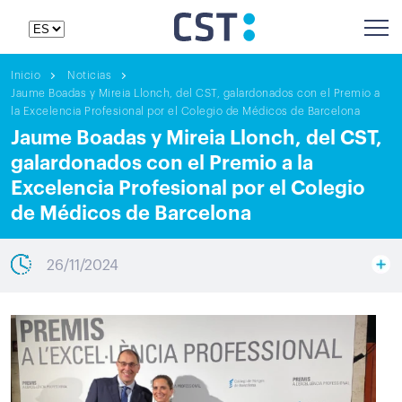
Inicio
Noticias
Jaume Boadas y Mireia Llonch, del CST, galardonados con el Premio a
la Excelencia Profesional por el Colegio de Médicos de Barcelona
Jaume Boadas y Mireia Llonch, del CST,
galardonados con el Premio a la
Excelencia Profesional por el Colegio
de Médicos de Barcelona
26/11/2024