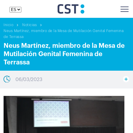
Inicio
Noticias
Neus Martínez, miembro de la Mesa de Mutilación Genital Femenina
de Terrassa
Neus Martínez, miembro de la Mesa de
Mutilación Genital Femenina de
Terrassa
06/03/2023