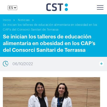
Inicio
Noticias
Se inician los talleres de educación alimentaria en obesidad en los
CAP's del Consorci Sanitari de Terrassa
Se inician los talleres de educación
alimentaria en obesidad en los CAP’s
del Consorci Sanitari de Terrassa
06/10/2022