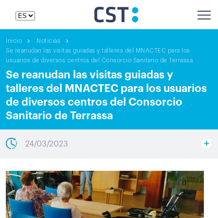
Inicio
Noticias
Se reanudan las visitas guiadas y talleres del MNACTEC para los
usuarios de diversos centros del Consorcio Sanitario de Terrassa
Se reanudan las visitas guiadas y
talleres del MNACTEC para los usuarios
de diversos centros del Consorcio
Sanitario de Terrassa
24/03/2023