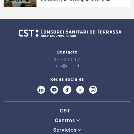
docencia y la investigación clínica
Contacto
93 731 00 07
uac@cst.cat
Redes sociales
CST
Centros
Servicios