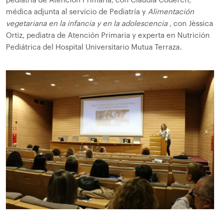
pediatría de Atención Primaria, con Claudia Coderch,
médica adjunta al servicio de Pediatría y
Alimentación
vegetariana en la infancia y en la adolescencia
, con Jèssica
Ortiz, pediatra de Atención Primaria y experta en Nutrición
Pediátrica del Hospital Universitario Mutua Terraza.