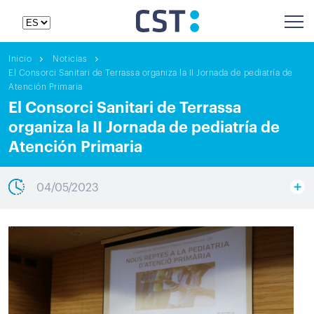
Inicio
Noticias
El Consorci Sanitari de Terrassa organiza la II Jornada de pediatría de
Atención Primaria
El Consorci Sanitari de Terrassa
organiza la II Jornada de pediatría de
Atención Primaria
04/05/2023