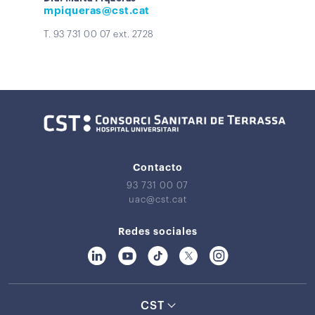
mpiqueras@cst.cat
T. 93 731 00 07 ext. 2728
Contacto
93 731 00 07
uac@cst.cat
Redes sociales
CST